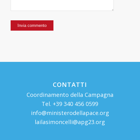
CONTATTI
Coordinamento della Campagna
Tel. +39 340 456 0599
info@ministerodellapace.org
lailasimoncelli@apg23.org