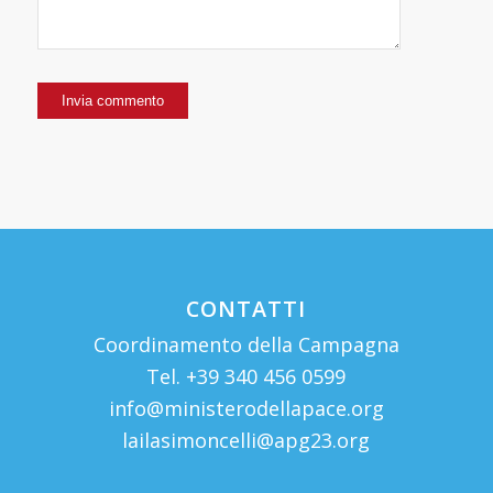
CONTATTI
Coordinamento della Campagna
Tel. +39 340 456 0599
info@ministerodellapace.org
lailasimoncelli@apg23.org