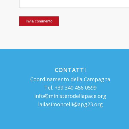
CONTATTI
Coordinamento della Campagna
Tel. +39 340 456 0599
info@ministerodellapace.org
lailasimoncelli@apg23.org