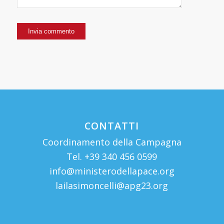
CONTATTI
Coordinamento della Campagna
Tel. +39 340 456 0599
info@ministerodellapace.org
lailasimoncelli@apg23.org