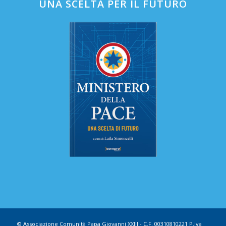
UNA SCELTA PER IL FUTURO
© Associazione Comunità Papa Giovanni XXIII - C.F. 00310810221 P.iva