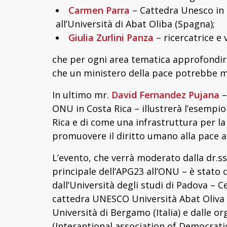
Carmen Parra
– Cattedra Unesco in P
all’Università di Abat Oliba (Spagna);
Giulia Zurlini Panza
– ricercatrice e
che per ogni area tematica approfondira
che un ministero della pace potrebbe 
In ultimo mr.
David Fernandez Pujana
–
ONU in Costa Rica – illustrerà l’esempio
Rica e di come una infrastruttura per 
promuovere il diritto umano alla pace a 
L’evento, che verrà moderato dalla dr.s
principale dell’APG23 all’ONU – è stato 
dall’Università degli studi di Padova – C
cattedra UNESCO Università Abat Oliva
Università di Bergamo (Italia) e dalle or
(Interantional association of Democratic