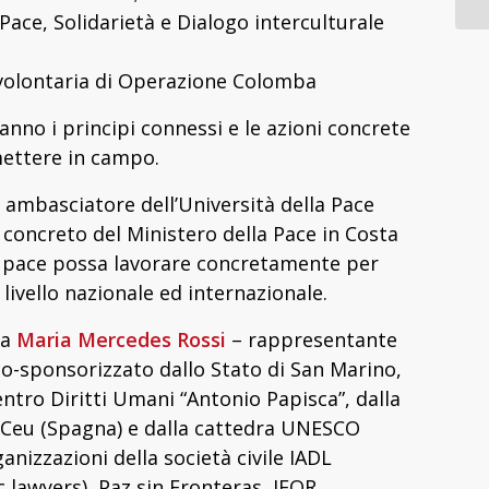
ace, Solidarietà e Dialogo interculturale
 volontaria di Operazione Colomba
nno i principi connessi e le azioni concrete
mettere in campo.
 ambasciatore dell’Università della Pace
 concreto del Ministero della Pace in Costa
la pace possa lavorare concretamente per
livello nazionale ed internazionale.
sa
Maria Mercedes Rossi
– rappresentante
co-sponsorizzato dallo Stato di San Marino,
entro Diritti Umani “Antonio Papisca”, dalla
 Ceu (Spagna) e dalla cattedra UNESCO
ganizzazioni della società civile IADL
 lawyers), Paz sin Fronteras, IFOR